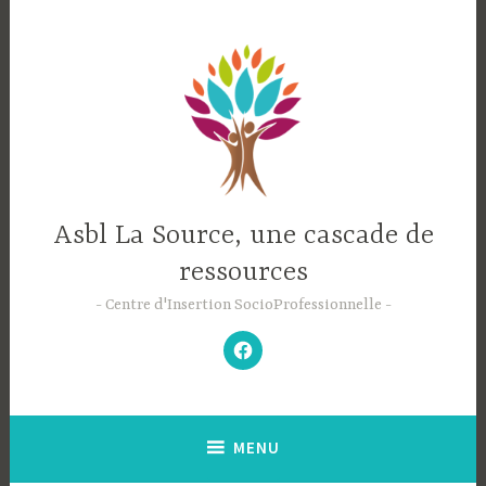
Accéder
au
contenu
principal
Asbl La Source, une cascade de
ressources
Centre d'Insertion SocioProfessionnelle
–
N’hésitez
pas
à
aimer
notre
Facebook
;-)
–
MENU