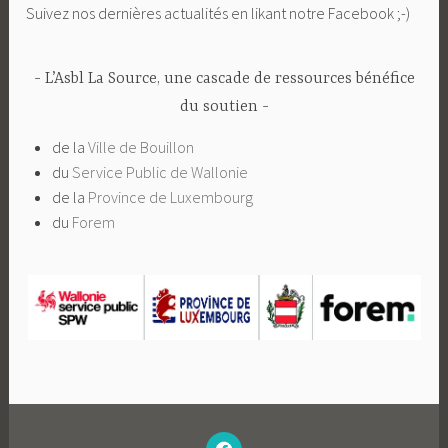
Suivez nos dernières actualités en likant notre Facebook ;-)
L’Asbl La Source, une cascade de ressources bénéfice
du soutien
de la
Ville de Bouillon
du
Service Public de Wallonie
de la
Province de Luxembourg
du
Forem
–