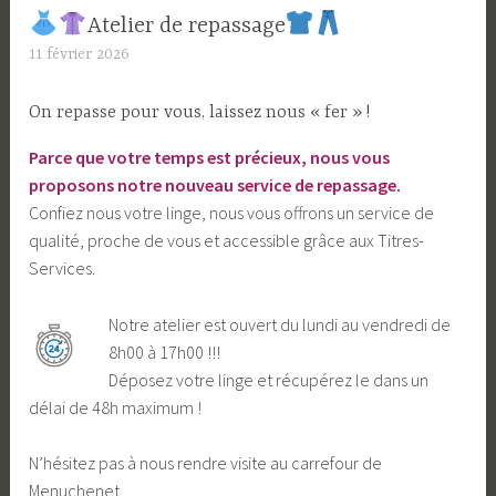
Atelier de repassage​
11 février 2026
L
a
S
On repasse pour vous, laissez nous « fer » !
o
Parce que votre temps est précieux, nous vous
u
proposons notre nouveau service de repassage.
r
Confiez nous votre linge, nous vous offrons un service de
c
qualité, proche de vous et accessible grâce aux Titres-
e
Services.
Notre atelier est ouvert du lundi au vendredi de
8h00 à 17h00 !!!
Déposez votre linge et récupérez le dans un
délai de 48h maximum !
N’hésitez pas à nous rendre visite au carrefour de
Menuchenet