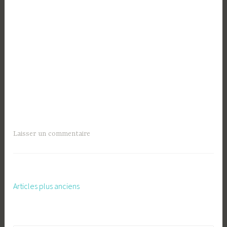
Laisser un commentaire
Articles plus anciens
Navigation
des
articles