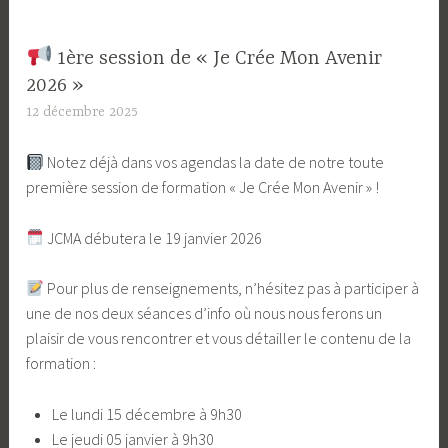
1ère session de « Je Crée Mon Avenir
2026 »
12 décembre 2025
L
a
​​ Notez déjà dans vos agendas la date de notre toute
S
première session de formation « Je Crée Mon Avenir » !
o
u
​ JCMA débutera le 19 janvier 2026
r
c
Pour plus de renseignements, n’hésitez pas à participer à
e
une de nos deux séances d’info où nous nous ferons un
plaisir de vous rencontrer et vous détailler le contenu de la
formation :
Le lundi 15 décembre à 9h30
Le jeudi 05 janvier à 9h30