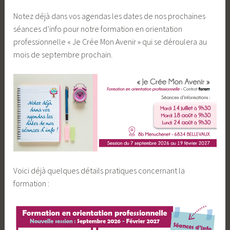
a
Notez déjà dans vos agendas les dates de nos prochaines
S
séances d’info pour notre formation en orientation
o
professionnelle « Je Crée Mon Avenir » qui se déroulera au
u
mois de septembre prochain.
r
c
e
Voici déjà quelques détails pratiques concernant la
formation :