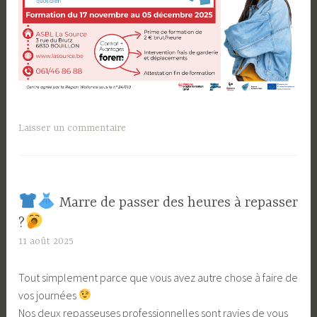
Laisser un commentaire
​ Marre de passer des heures à repasser
?​
11 août 2025
L
a
Tout simplement parce que vous avez autre chose à faire de
S
vos journées
o
Nos deux repasseuses professionnelles sont ravies de vous
u