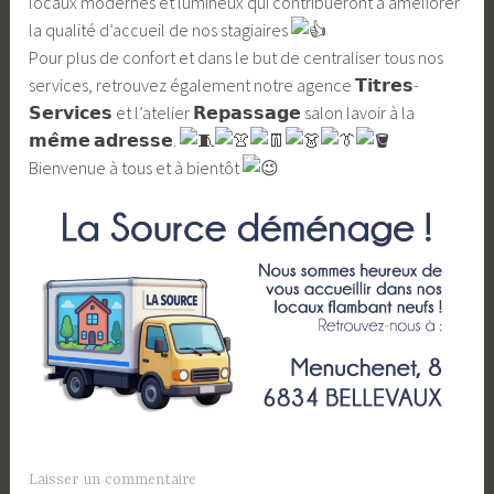
locaux modernes et lumineux qui contribueront à améliorer
la qualité d’accueil de nos stagiaires
Pour plus de confort et dans le but de centraliser tous nos
services, retrouvez également notre agence 𝗧𝗶𝘁𝗿𝗲𝘀-
𝗦𝗲𝗿𝘃𝗶𝗰𝗲𝘀 et l’atelier 𝗥𝗲𝗽𝗮𝘀𝘀𝗮𝗴𝗲 salon lavoir à la
𝗺𝗲̂𝗺𝗲 𝗮𝗱𝗿𝗲𝘀𝘀𝗲.
Bienvenue à tous et à bientôt
Laisser un commentaire