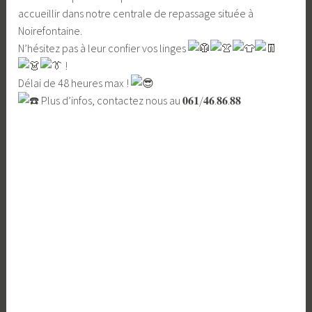
accueillir dans notre centrale de repassage située à
r
Noirefontaine.
c
N’hésitez pas à leur confier vos linges
e
!
Délai de 48 heures max !
Plus d’infos, contactez nous au 𝟎𝟔𝟏/𝟒𝟔.𝟖𝟔.𝟖𝟖