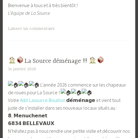
Bienvenue à tous et à très bientôt !
L’équipe de La Source
Laisser un commentaire
​La Source déménage !!!
14 janvier 2026
L
a
L’année 2026 commence sur les chapeaux
S
de roues pour La Source !
o
Votre
Asbl Lasource Bouillon
𝗱𝗲́𝗺𝗲́𝗻𝗮𝗴𝗲 et vient tout
u
juste de s’installer dans ses nouveaux locaux situés au :
r
𝟴, 𝗠𝗲𝗻𝘂𝗰𝗵𝗲𝗻𝗲𝘁
c
𝟲𝟴𝟯𝟰 𝗕𝗘𝗟𝗟𝗘𝗩𝗔𝗨𝗫
e
N’hésitez pas à nous rendre une petite visite et découvrir nos