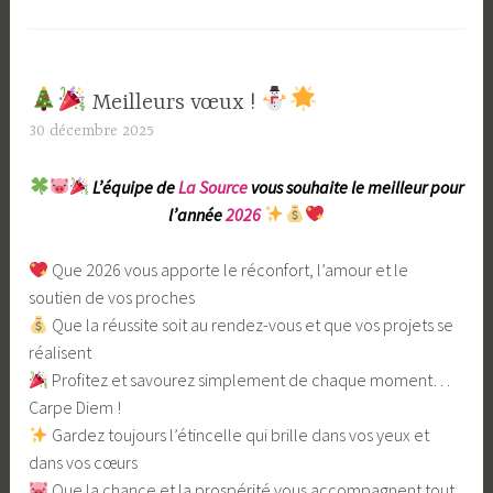
​​ Meilleurs vœux !
30 décembre 2025
L
a
​
L’équipe de
La Source
vous souhaite le meilleur pour
S
l’année
2026
​
o
u
​ Que 2026 vous apporte le réconfort, l’amour et le
r
soutien de vos proches
c
​ Que la réussite soit au rendez-vous et que vos projets se
e
réalisent
​ Profitez et savourez simplement de chaque moment…
Carpe Diem !
​ Gardez toujours l’étincelle qui brille dans vos yeux et
dans vos cœurs
Que la chance et la prospérité vous accompagnent tout