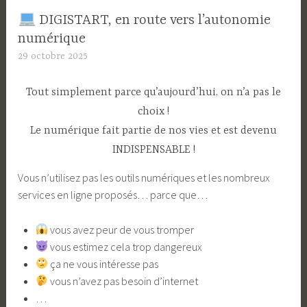
​ DIGISTART, en route vers l’autonomie
numérique
29 octobre 2025
L
a
S
Tout simplement parce qu’aujourd’hui, on n’a pas le
o
choix !
u
Le numérique fait partie de nos vies et est devenu
r
INDISPENSABLE !
c
Vous n’utilisez pas les outils numériques et les nombreux
e
services en ligne proposés… parce que…
​ vous avez peur de vous tromper
​ vous estimez cela trop dangereux
​ ça ne vous intéresse pas
​ vous n’avez pas besoin d’internet
…