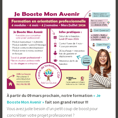
a
S
o
u
r
c
e
À partir du 09 mars prochain, notre formation
« Je
Booste Mon Avenir »
fait son grand retour !!!
Vous avez juste besoin d’un petit coup de boost pour
concrétiser votre projet professionnel ?