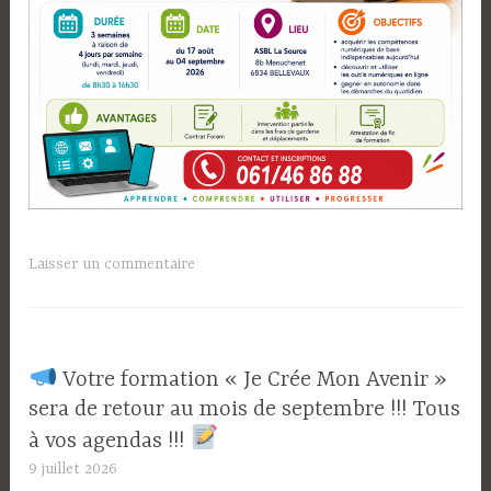
Laisser un commentaire
​ Votre formation « Je Crée Mon Avenir »
sera de retour au mois de septembre !!! Tous
à vos agendas !!!
9 juillet 2026
L