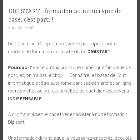
DIGISTART : formation au numérique de
base, c’est parti !
9 juillet 2026
L
a
Du 17 août au 04 septembre, venez participer à notre
S
module de formation de courte durée
DIGISTART
.
o
u
Pourquoi ?
Parce qu’aujourd’hui, le numérique fait partie de
r
nos vies, on n’a pas le choix… Connaître les bases de l’outil
c
informatique et être autonome dans ses démarches en ligne
e
(personnelles ou professionnelles) du quotidien est devenu
INDISPENSABLE
.
Alors, franchissez le pas et venez assister à notre formation
Digistart.
Une formation durant laquelle vous serez encadrés, écoutés