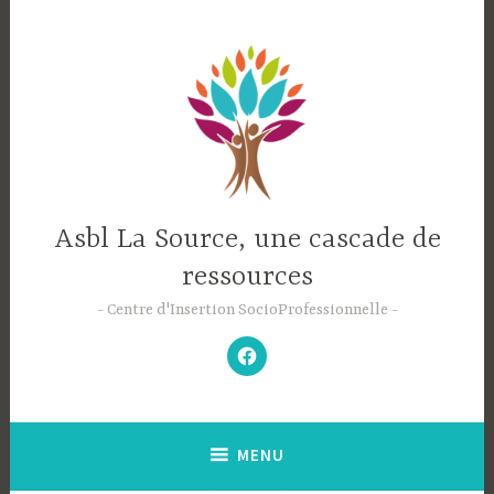
Accéder
au
contenu
principal
Asbl La Source, une cascade de
ressources
Centre d'Insertion SocioProfessionnelle
–
N’hésitez
pas
à
aimer
notre
Facebook
;-)
–
MENU