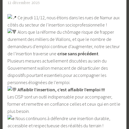
12 décembre 2025
L
a
Ce jeudi 11/12, nous étions dans les rues de Namur aux
S
côtés du secteur de l’insertion socioprofessionnelle !
o
Alors que la réforme du chômage risque de frapper
u
durement des milliers de Wallons, et que le nombre de
r
demandeurs d’emploi continue d’augmenter, notre secteur
c
de l’insertion traverse une
crise sans précédent
.
e
Plusieurs mesures actuellement discutées au sein du
Gouvernement wallon menacent de désarticuler des
dispositifs pourtant essentiels pour accompagner les
personnes éloignées de l’emploi.
Affaiblir l’insertion, c’est affaiblir l’emploi !!!
Les CISP sont un outil indispensable pour accompagner,
former et remettre en confiance celles et ceux qui en ont le
plus besoin.
Nous continuons à défendre une insertion durable,
accessible et respectueuse des réalités du terrain !