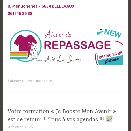
8, Menuchenet – 6834 BELLEVAUX
061/46 86 88
Laisser un commentaire
Votre formation « Je Booste Mon Avenir »
est de retour !!! Tous à vos agendas !!!
9 février 2026
L