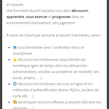
et rassurés.
Une formation durant laquelle vous allez
découvrir
,
apprendre
,
vous exercer
et
progresser
dans un
environnement bienveillant, sans jugement.
À raison de 4 jours par semaine et durant 3 semaines, venez :
​ vous familiariser avec l’ordinateur et/ou le
smartphone
​ découvrir les nombreuses opportunités du
numérique (gain de temps dans les démarches
administratives, solution au problème de mobilité, lien
social, emploi, …)
​ découvrir les nombreux services en ligne et les
méthodes d’authentification (Itsme, MyGov, lecteur de
carte eID, …)
​ développer les bons réflexes à adopter (déceler les
arnaques, …)