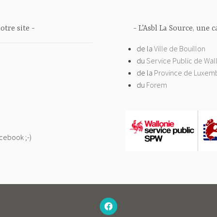
otre site
L’Asbl La Source, une 
de la
Ville de Bouillon
du
Service Public de Wal
de la
Province de Luxem
du
Forem
acebook ;-)
–
N’HÉSITEZ
PAS