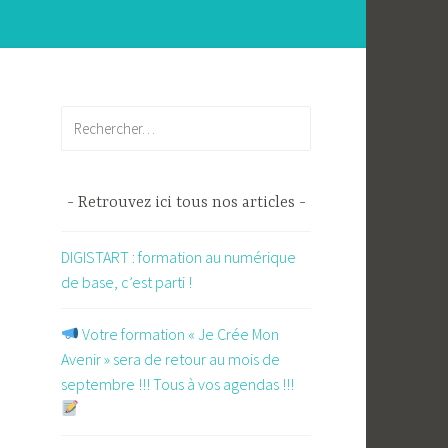
Rechercher :
Retrouvez ici tous nos articles
DIGISTART : formation au numérique
de base, c’est parti !
​ Votre formation « Je Crée Mon
Avenir » sera de retour au mois de
septembre !!! Tous à vos agendas !!!