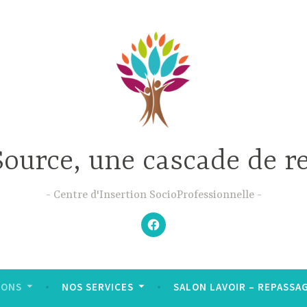
Source, une cascade de r
Centre d'Insertion SocioProfessionnelle
–
N’hésitez
pas
à
aimer
notre
Facebook
;-)
–
IONS
NOS SERVICES
SALON LAVOIR – REPASSAGE