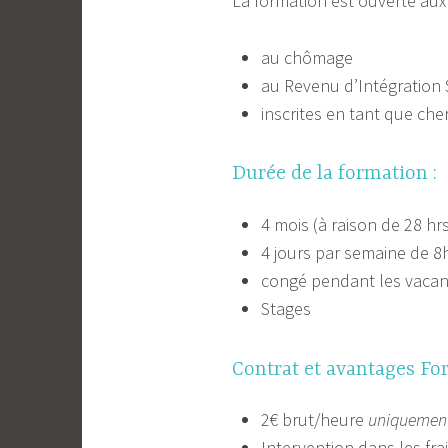
La formation est ouverte aux 
au chômage
au Revenu d’Intégration 
inscrites en tant que ch
Durée de la formation :
4 mois (à raison de 28 h
4 jours par semaine de 8h
congé pendant les vacan
Stages
Contrat et avantages Fo
2€ brut/heure
uniquement
Intervention dans les fr