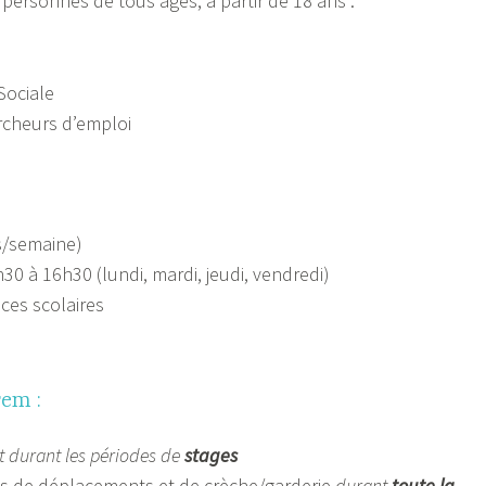
personnes de tous âges, à partir de 18 ans :
Sociale
ercheurs d’emploi
rs/semaine)
30 à 16h30 (lundi, mardi, jeudi, vendredi)
ces scolaires
rem :
 durant les périodes de
stages
ais de déplacements et de crèche/garderie
durant
toute la