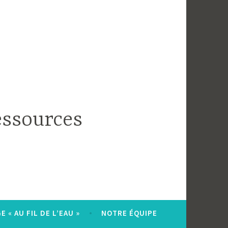
essources
 « AU FIL DE L’EAU »
NOTRE ÉQUIPE