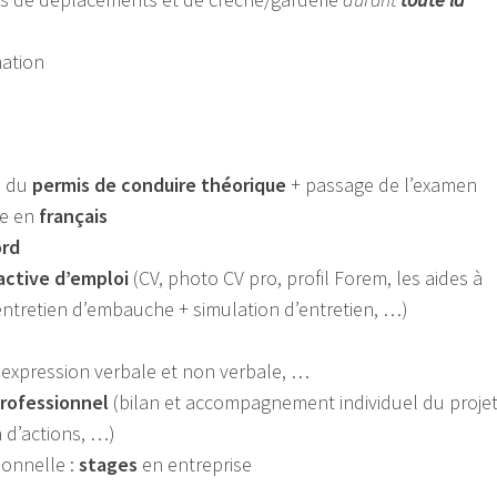
mation
e du
permis de conduire théorique
+ passage de l’examen
ue en
français
rd
active d’emploi
(CV, photo CV pro, profil Forem, les aides à
’entretien d’embauche + simulation d’entretien, …)
expression verbale et non verbale, …
professionnel
(bilan et accompagnement individuel du proje
 d’actions, …)
ionnelle :
stages
en entreprise