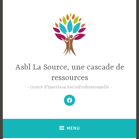
Accéder
au
contenu
principal
Asbl La Source, une cascade de
ressources
Centre d'Insertion SocioProfessionnelle
–
N’hésitez
pas
à
aimer
notre
Facebook
;-)
–
MENU