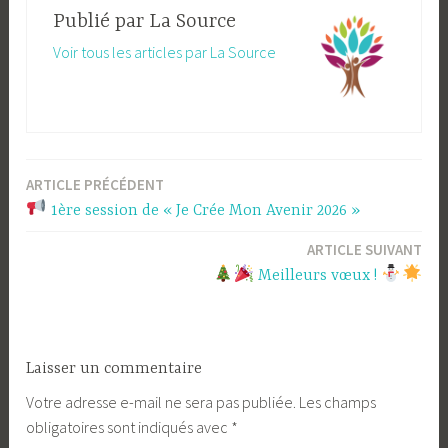
e
r
Publié par
La Source
d
e
a
d
n
a
Voir tous les articles par La Source
s
n
u
s
n
u
e
n
n
e
o
n
u
o
v
u
e
v
l
e
l
l
ARTICLE PRÉCÉDENT
Navigation
e
l
f
e
1ère session de « Je Crée Mon Avenir 2026 »
e
f
de
n
e
ê
n
t
ê
ARTICLE SUIVANT
l’article
r
t
e
r
​​ Meilleurs vœux !
)
e
)
Laisser un commentaire
Votre adresse e-mail ne sera pas publiée.
Les champs
obligatoires sont indiqués avec
*