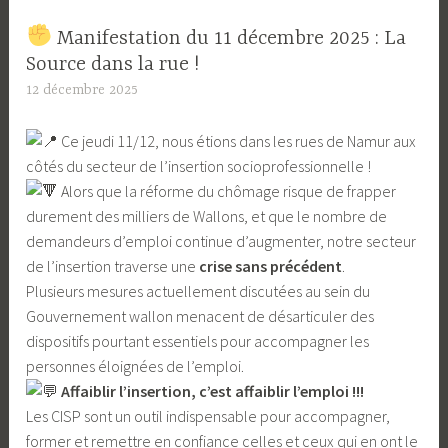
​ Manifestation du 11 décembre 2025 : La
Source dans la rue !
12 décembre 2025
L
a
Ce jeudi 11/12, nous étions dans les rues de Namur aux
S
côtés du secteur de l’insertion socioprofessionnelle !
o
Alors que la réforme du chômage risque de frapper
u
durement des milliers de Wallons, et que le nombre de
r
demandeurs d’emploi continue d’augmenter, notre secteur
c
de l’insertion traverse une
crise sans précédent
.
e
Plusieurs mesures actuellement discutées au sein du
Gouvernement wallon menacent de désarticuler des
dispositifs pourtant essentiels pour accompagner les
personnes éloignées de l’emploi.
Affaiblir l’insertion, c’est affaiblir l’emploi !!!
Les CISP sont un outil indispensable pour accompagner,
former et remettre en confiance celles et ceux qui en ont le