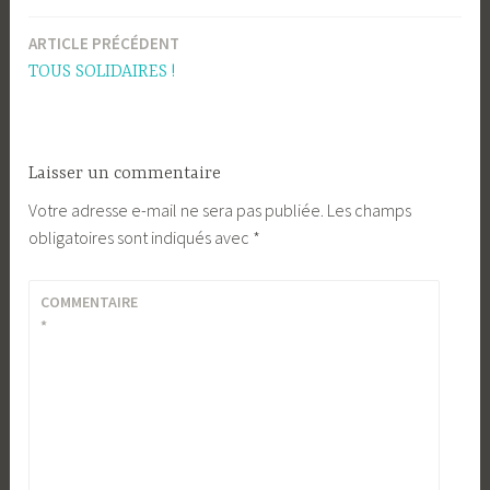
ARTICLE PRÉCÉDENT
Navigation
TOUS SOLIDAIRES !
de
l’article
Laisser un commentaire
Votre adresse e-mail ne sera pas publiée.
Les champs
obligatoires sont indiqués avec
*
COMMENTAIRE
*