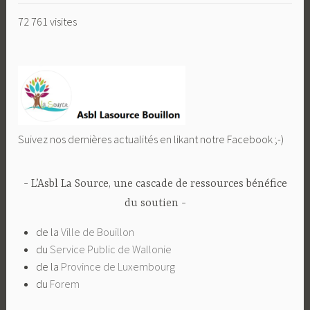
72 761 visites
Suivez nos dernières actualités en likant notre Facebook ;-)
L’Asbl La Source, une cascade de ressources bénéfice
du soutien
de la
Ville de Bouillon
du
Service Public de Wallonie
de la
Province de Luxembourg
du
Forem