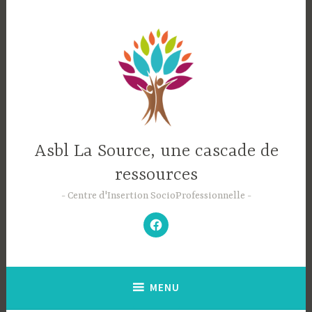
Accéder
au
contenu
principal
Asbl La Source, une cascade de
ressources
Centre d'Insertion SocioProfessionnelle
–
N’hésitez
pas
à
aimer
notre
Facebook
;-)
–
MENU