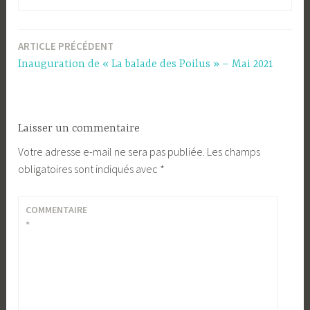
ARTICLE PRÉCÉDENT
Navigation
Inauguration de « La balade des Poilus » – Mai 2021
de
l’article
Laisser un commentaire
Votre adresse e-mail ne sera pas publiée.
Les champs
obligatoires sont indiqués avec
*
COMMENTAIRE
*