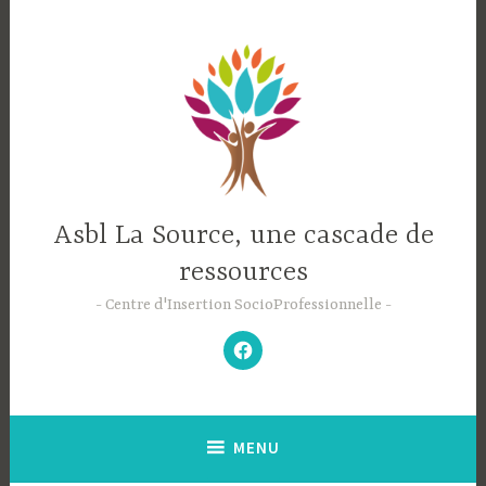
Accéder
au
contenu
principal
Asbl La Source, une cascade de
ressources
Centre d'Insertion SocioProfessionnelle
–
N’hésitez
pas
à
aimer
notre
Facebook
;-)
–
MENU