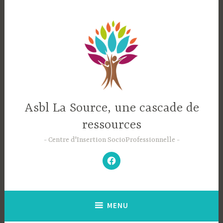
Accéder
au
contenu
principal
Asbl La Source, une cascade de
ressources
Centre d'Insertion SocioProfessionnelle
–
N’hésitez
pas
à
aimer
notre
Facebook
;-)
–
MENU