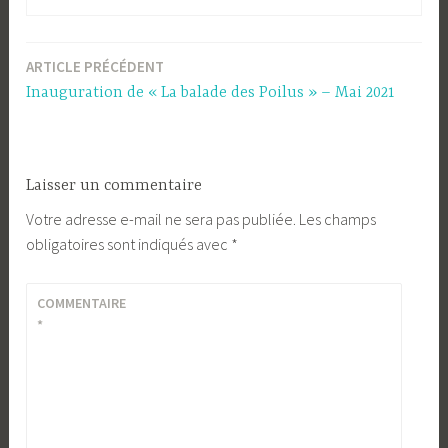
ARTICLE PRÉCÉDENT
Navigation
Inauguration de « La balade des Poilus » – Mai 2021
de
l’article
Laisser un commentaire
Votre adresse e-mail ne sera pas publiée.
Les champs
obligatoires sont indiqués avec
*
COMMENTAIRE
*