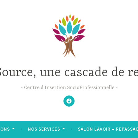
Source, une cascade de r
Centre d'Insertion SocioProfessionnelle
–
N’hésitez
pas
à
aimer
notre
Facebook
;-)
–
IONS
NOS SERVICES
SALON LAVOIR – REPASSAGE