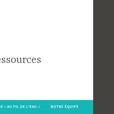
essources
 « AU FIL DE L’EAU »
NOTRE ÉQUIPE