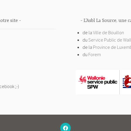
otre site
L’Asbl La Source, une 
de la
Ville de Bouillon
du
Service Public de Wal
de la
Province de Luxem
du
Forem
acebook ;-)
–
N’HÉSITEZ