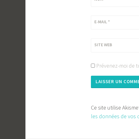
E-MAIL
*
SITE WEB
Prévenez-moi de to
Ce site utilise Akism
les données de vos 