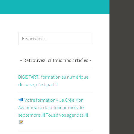
Rechercher :
Retrouvez ici tous nos articles
DIGISTART : formation au numérique
de base, c’est parti !
​ Votre formation « Je Crée Mon
Avenir » sera de retour au mois de
septembre !!! Tous à vos agendas !!!