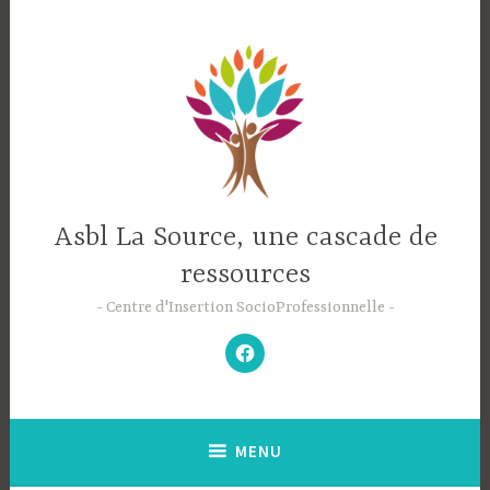
Accéder
au
contenu
principal
Asbl La Source, une cascade de
ressources
Centre d'Insertion SocioProfessionnelle
–
N’hésitez
pas
à
aimer
notre
Facebook
;-)
–
MENU