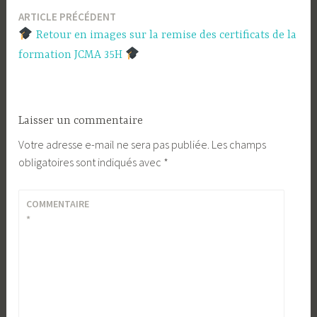
ARTICLE PRÉCÉDENT
Navigation
Retour en images sur la remise des certificats de la
de
formation JCMA 35H
l’article
Laisser un commentaire
Votre adresse e-mail ne sera pas publiée.
Les champs
obligatoires sont indiqués avec
*
COMMENTAIRE
*