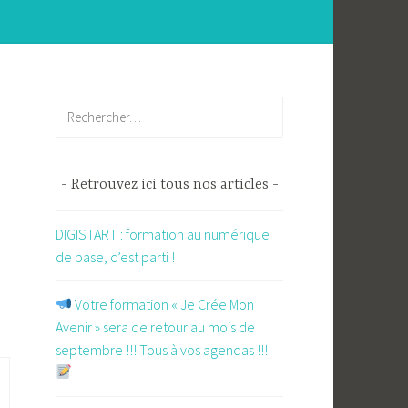
Rechercher :
Retrouvez ici tous nos articles
DIGISTART : formation au numérique
de base, c’est parti !
​ Votre formation « Je Crée Mon
Avenir » sera de retour au mois de
septembre !!! Tous à vos agendas !!!