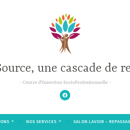
Source, une cascade de r
Centre d'Insertion SocioProfessionnelle
–
N’hésitez
pas
à
aimer
notre
Facebook
;-)
–
IONS
NOS SERVICES
SALON LAVOIR – REPASSAGE