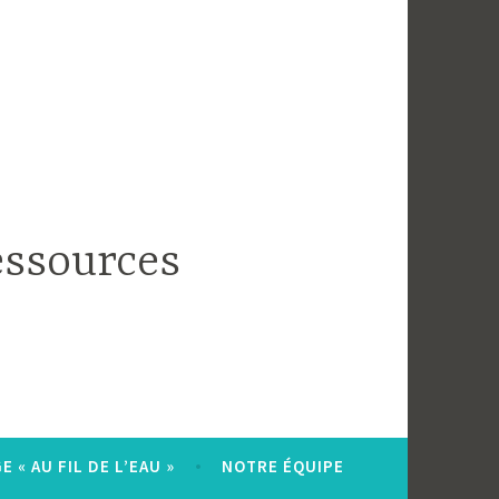
essources
 « AU FIL DE L’EAU »
NOTRE ÉQUIPE