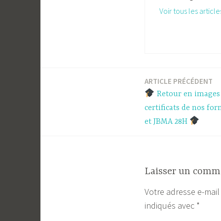
Voir tous les articl
ARTICLE PRÉCÉDENT
Navigation
Retour en images 
de
certificats de nos fo
et JBMA 28H
l’article
Laisser un comm
Votre adresse e-mail
indiqués avec
*