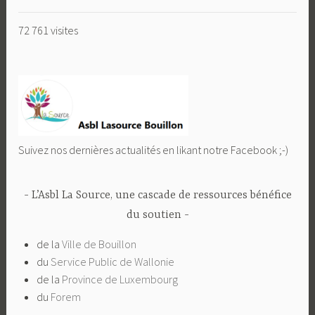
72 761 visites
Suivez nos dernières actualités en likant notre Facebook ;-)
L’Asbl La Source, une cascade de ressources bénéfice
du soutien
de la
Ville de Bouillon
du
Service Public de Wallonie
de la
Province de Luxembourg
du
Forem