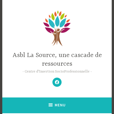
Accéder
au
contenu
principal
Asbl La Source, une cascade de
ressources
Centre d'Insertion SocioProfessionnelle
–
N’hésitez
pas
à
aimer
notre
Facebook
;-)
–
MENU