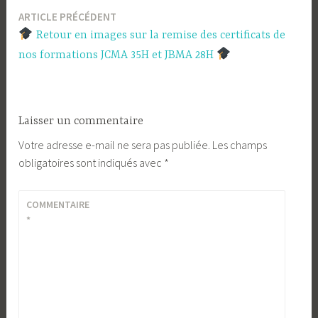
ARTICLE PRÉCÉDENT
Navigation
Retour en images sur la remise des certificats de
de
nos formations JCMA 35H et JBMA 28H
l’article
Laisser un commentaire
Votre adresse e-mail ne sera pas publiée.
Les champs
obligatoires sont indiqués avec
*
COMMENTAIRE
*