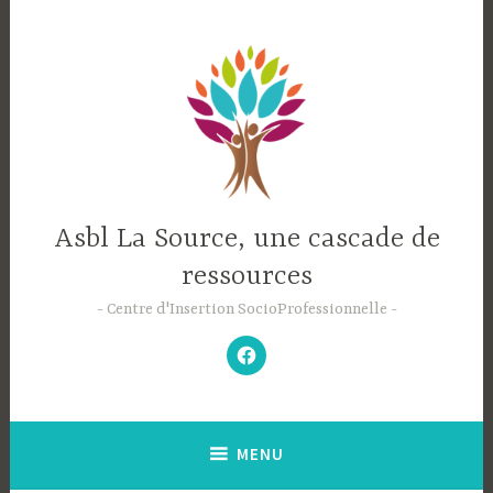
Accéder
au
contenu
principal
Asbl La Source, une cascade de
ressources
Centre d'Insertion SocioProfessionnelle
–
N’hésitez
pas
à
aimer
notre
Facebook
;-)
–
MENU