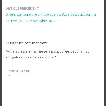
ARTICLE PRÉCÉDENT
Navigation
Présentation du jeu « Voyage au Pays de Bouillon » à
de
La Poulie – 17 novembre 2017
l’article
Laisser un commentaire
Votre adresse e-mail ne sera pas publiée.
Les champs
obligatoires sont indiqués avec
*
COMMENTAIRE
*