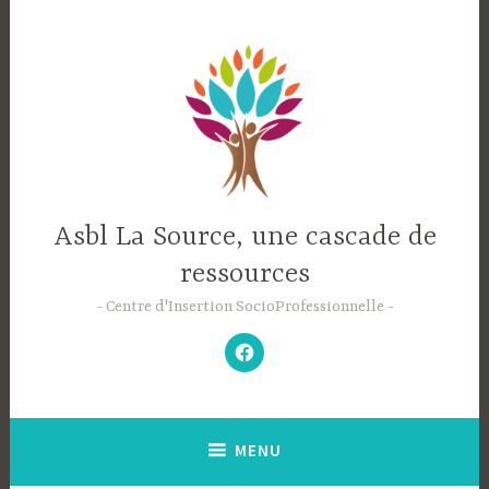
Accéder
au
contenu
principal
Asbl La Source, une cascade de
ressources
Centre d'Insertion SocioProfessionnelle
–
N’hésitez
pas
à
aimer
notre
Facebook
;-)
–
MENU