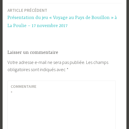
ARTICLE PRÉCÉDENT
Navigation
Présentation du jeu « Voyage au Pays de Bouillon » à
de
La Poulie – 17 novembre 2017
l’article
Laisser un commentaire
Votre adresse e-mail ne sera pas publiée.
Les champs
obligatoires sont indiqués avec
*
COMMENTAIRE
*