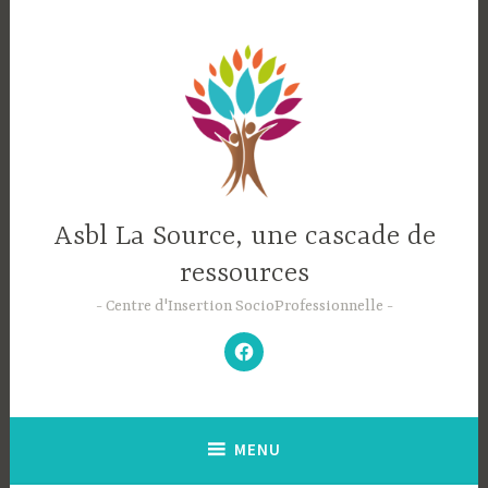
Accéder
au
contenu
principal
Asbl La Source, une cascade de
ressources
Centre d'Insertion SocioProfessionnelle
–
N’hésitez
pas
à
aimer
notre
Facebook
;-)
–
MENU