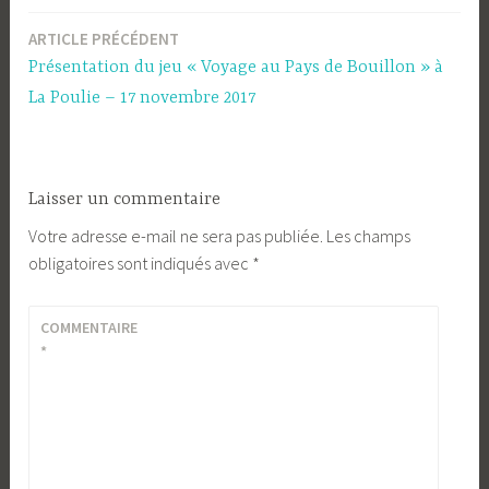
ARTICLE PRÉCÉDENT
Navigation
Présentation du jeu « Voyage au Pays de Bouillon » à
de
La Poulie – 17 novembre 2017
l’article
Laisser un commentaire
Votre adresse e-mail ne sera pas publiée.
Les champs
obligatoires sont indiqués avec
*
COMMENTAIRE
*