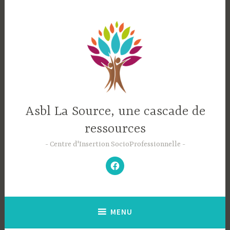
Accéder
au
contenu
principal
Asbl La Source, une cascade de
ressources
Centre d'Insertion SocioProfessionnelle
–
N’hésitez
pas
à
aimer
notre
Facebook
;-)
–
MENU