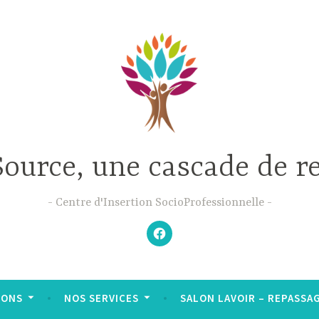
Source, une cascade de r
Centre d'Insertion SocioProfessionnelle
–
N’hésitez
pas
à
aimer
notre
Facebook
;-)
–
IONS
NOS SERVICES
SALON LAVOIR – REPASSAGE