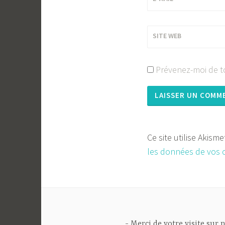
SITE WEB
Prévenez-moi de to
Ce site utilise Akism
les données de vos 
Merci de votre visite sur n