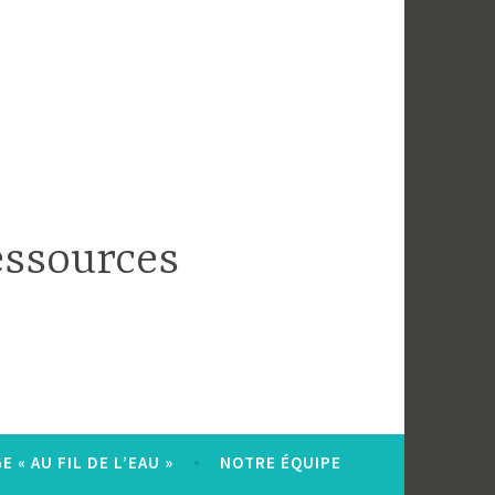
essources
 « AU FIL DE L’EAU »
NOTRE ÉQUIPE