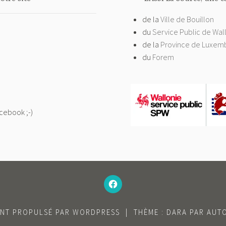
de la
Ville de Bouillon
du
Service Public de Wal
de la
Province de Luxem
du
Forem
acebook ;-)
–
N’HÉSITEZ
PAS
À
AIMER
NOTRE
FACEBOOK
ENT PROPULSÉ PAR WORDPRESS
|
THÈME : DARA PAR
AUT
;-)
–