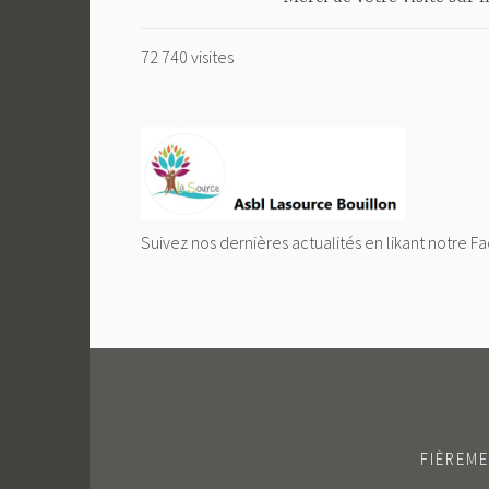
72 740 visites
Suivez nos dernières actualités en likant notre F
FIÈREM