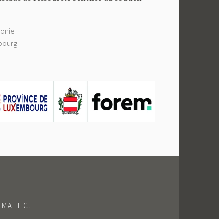
lonie
bourg
OMATTIC
.