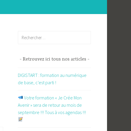
Rechercher :
Retrouvez ici tous nos articles
DIGISTART : formation au numérique
de base, c’est parti !
​ Votre formation « Je Crée Mon
Avenir » sera de retour au mois de
septembre !!! Tous à vos agendas !!!