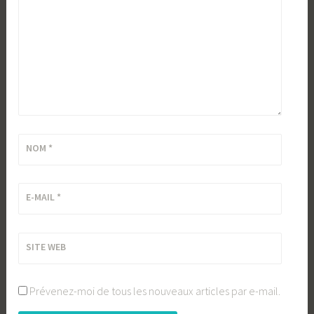
NOM
*
E-MAIL
*
SITE WEB
Prévenez-moi de tous les nouveaux articles par e-mail.