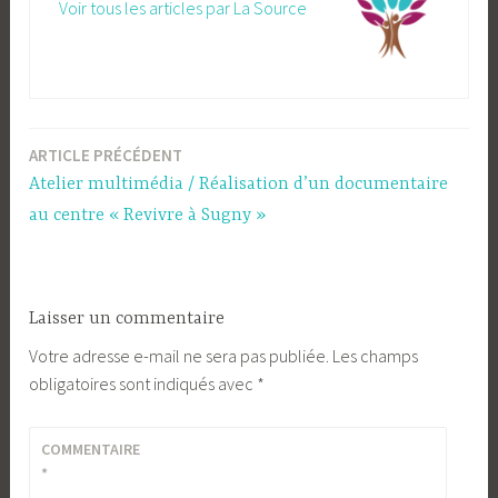
Voir tous les articles par La Source
ARTICLE PRÉCÉDENT
Navigation
Atelier multimédia / Réalisation d’un documentaire
de
au centre « Revivre à Sugny »
l’article
Laisser un commentaire
Votre adresse e-mail ne sera pas publiée.
Les champs
obligatoires sont indiqués avec
*
COMMENTAIRE
*