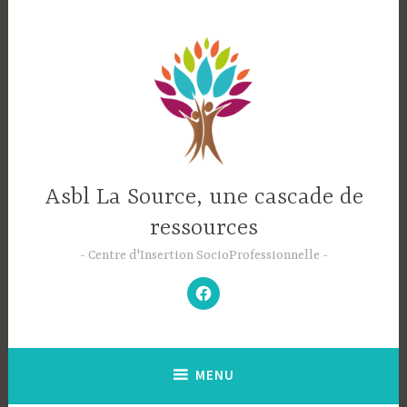
Accéder
au
contenu
principal
Asbl La Source, une cascade de
ressources
Centre d'Insertion SocioProfessionnelle
–
N’hésitez
pas
à
aimer
notre
Facebook
;-)
–
MENU