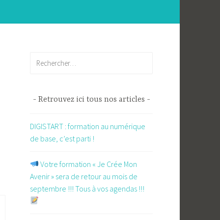
Rechercher :
Retrouvez ici tous nos articles
DIGISTART : formation au numérique
de base, c’est parti !
​ Votre formation « Je Crée Mon
Avenir » sera de retour au mois de
septembre !!! Tous à vos agendas !!!