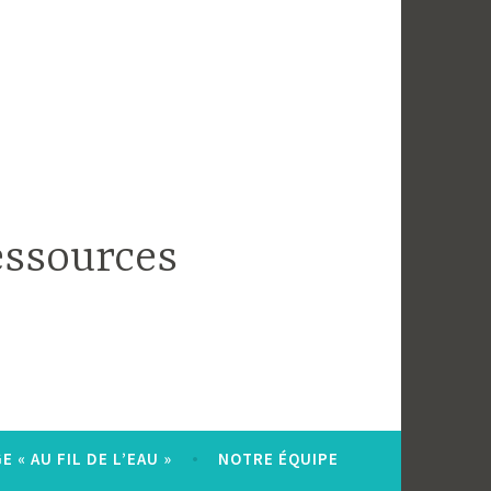
essources
 « AU FIL DE L’EAU »
NOTRE ÉQUIPE