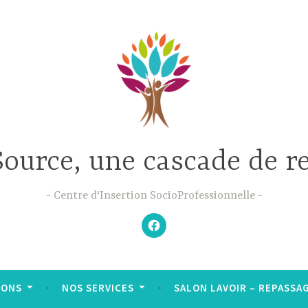
Source, une cascade de r
Centre d'Insertion SocioProfessionnelle
–
N’hésitez
pas
à
aimer
notre
Facebook
;-)
–
IONS
NOS SERVICES
SALON LAVOIR – REPASSAGE