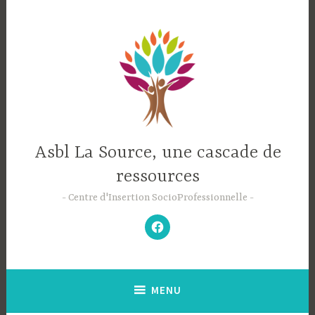
Accéder
au
contenu
principal
Asbl La Source, une cascade de
ressources
Centre d'Insertion SocioProfessionnelle
–
N’hésitez
pas
à
aimer
notre
Facebook
;-)
–
MENU