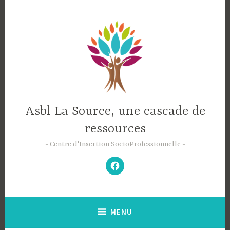
Accéder
au
contenu
principal
Asbl La Source, une cascade de
ressources
Centre d'Insertion SocioProfessionnelle
–
N’hésitez
pas
à
aimer
notre
Facebook
;-)
–
MENU