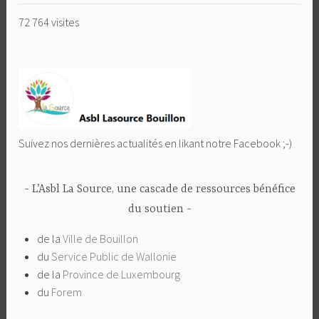
72 764 visites
Suivez nos dernières actualités en likant notre Facebook ;-)
L’Asbl La Source, une cascade de ressources bénéfice
du soutien
de la
Ville de Bouillon
du
Service Public de Wallonie
de la
Province de Luxembourg
du
Forem