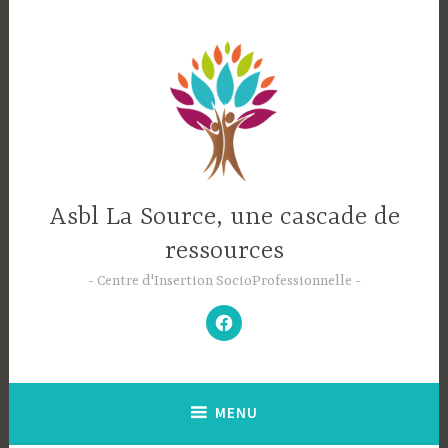
Accéder
au
contenu
principal
Asbl La Source, une cascade de
ressources
Centre d'Insertion SocioProfessionnelle
–
N’hésitez
pas
à
aimer
notre
Facebook
;-)
–
MENU