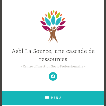
Accéder
au
contenu
principal
Asbl La Source, une cascade de
ressources
Centre d'Insertion SocioProfessionnelle
–
N’hésitez
pas
à
aimer
notre
Facebook
;-)
–
MENU