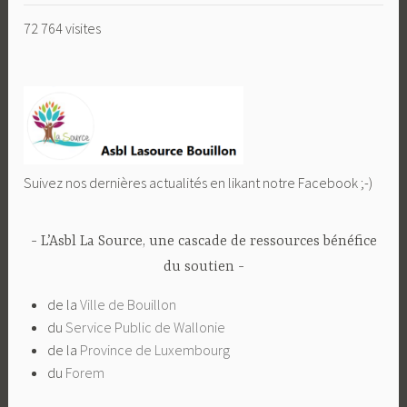
72 764 visites
Suivez nos dernières actualités en likant notre Facebook ;-)
L’Asbl La Source, une cascade de ressources bénéfice
du soutien
de la
Ville de Bouillon
du
Service Public de Wallonie
de la
Province de Luxembourg
du
Forem