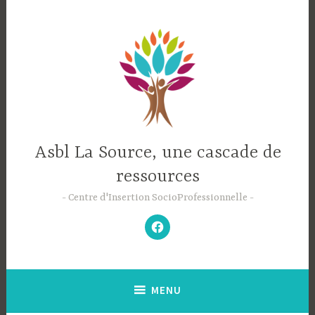
Accéder
au
contenu
principal
Asbl La Source, une cascade de
ressources
Centre d'Insertion SocioProfessionnelle
–
N’hésitez
pas
à
aimer
notre
Facebook
;-)
–
MENU