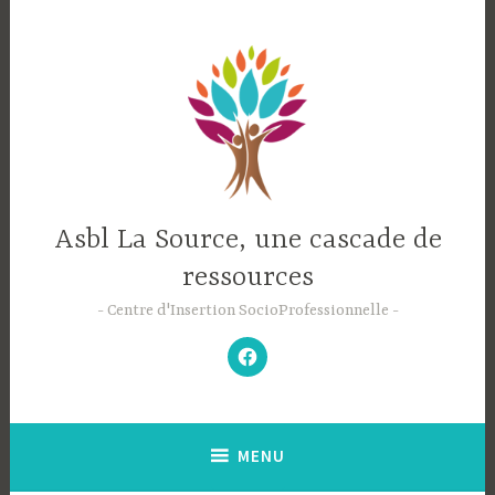
Accéder
au
contenu
principal
Asbl La Source, une cascade de
ressources
Centre d'Insertion SocioProfessionnelle
–
N’hésitez
pas
à
aimer
notre
Facebook
;-)
–
MENU