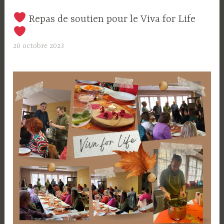
Repas de soutien pour le Viva for Life
20 octobre 2023
L
a
S
o
u
r
c
e