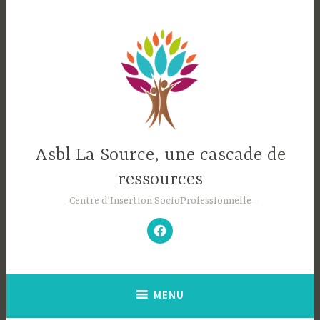
Accéder
au
contenu
principal
Asbl La Source, une cascade de
ressources
Centre d'Insertion SocioProfessionnelle
–
N’hésitez
pas
à
aimer
notre
Facebook
;-)
–
MENU