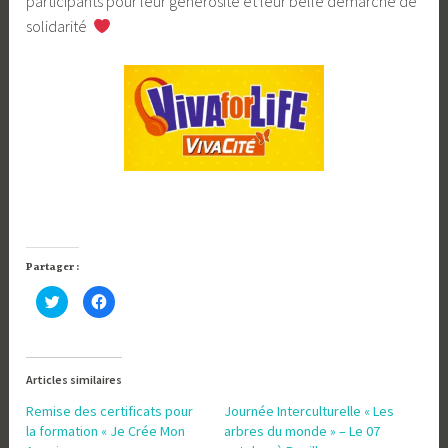
participants pour leur générosité et leur belle démarche de
solidarité
Partager :
C
C
l
l
i
i
q
q
u
u
e
e
z
z
Articles similaires
p
p
o
o
u
u
Remise des certificats pour
Journée Interculturelle « Les
r
r
la formation « Je Crée Mon
p
p
arbres du monde » – Le 07
a
a