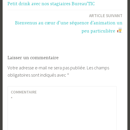
f
e
Petit drink avec nos stagiaires Bureau’TIC
e
f
de
n
e
ê
n
t
ê
ARTICLE SUIVANT
l’article
r
t
e
r
Bienvenus au cœur d’une séquence d’animation un
)
e
)
peu particulière
Laisser un commentaire
Votre adresse e-mail ne sera pas publiée.
Les champs
obligatoires sont indiqués avec
*
COMMENTAIRE
*