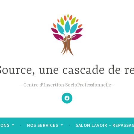
Source, une cascade de r
Centre d'Insertion SocioProfessionnelle
–
N’hésitez
pas
à
aimer
notre
Facebook
;-)
–
IONS
NOS SERVICES
SALON LAVOIR – REPASSAGE