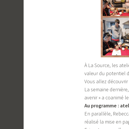
c
e
À La Source, les ate
valeur du potentiel 
Vous allez découvrir
La semaine dernière,
avenir » a coanimé l
Au programme : ateli
En parallèle, Rebecc
réalisé la mise en pa