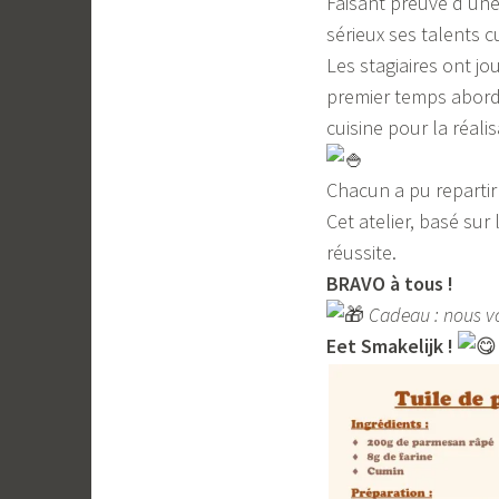
Faisant preuve d’un
sérieux ses talents c
Les stagiaires ont jo
premier temps abordé
cuisine pour la réal
Chacun a pu repartir
Cet atelier, basé sur
réussite.
BRAVO à tous !
Cadeau : nous vo
Eet Smakelijk !