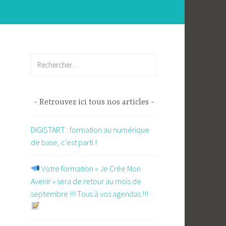
Rechercher :
Retrouvez ici tous nos articles
DIGISTART : formation au numérique
de base, c’est parti !
​ Votre formation « Je Crée Mon
Avenir » sera de retour au mois de
septembre !!! Tous à vos agendas !!!