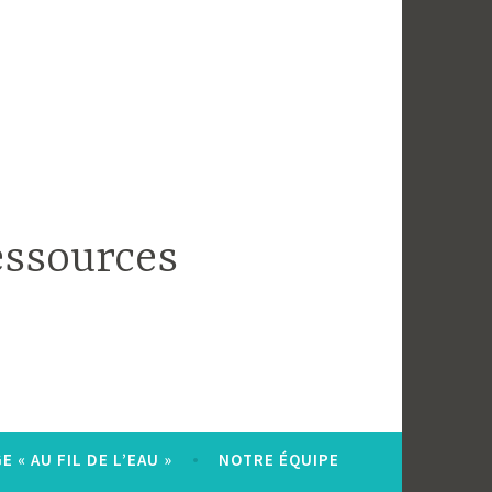
essources
 « AU FIL DE L’EAU »
NOTRE ÉQUIPE