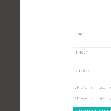
NOM
*
E-MAIL
*
SITE WEB
Prévenez-moi de t
Prévenez-moi de to