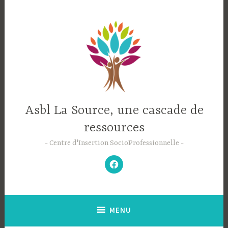
Accéder
au
contenu
principal
Asbl La Source, une cascade de
ressources
Centre d'Insertion SocioProfessionnelle
–
N’hésitez
pas
à
aimer
notre
Facebook
;-)
–
MENU