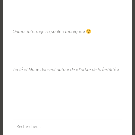
Oumar interroge sa poule « magique »
Teclé et Marie dansent autour de « l’arbre de la fertilité »
Rechercher :