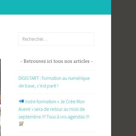
Rechercher :
Retrouvez ici tous nos articles
DIGISTART : formation au numérique
de base, c’est parti !
​ Votre formation « Je Crée Mon
Avenir » sera de retour au mois de
septembre !!! Tous à vos agendas !!!