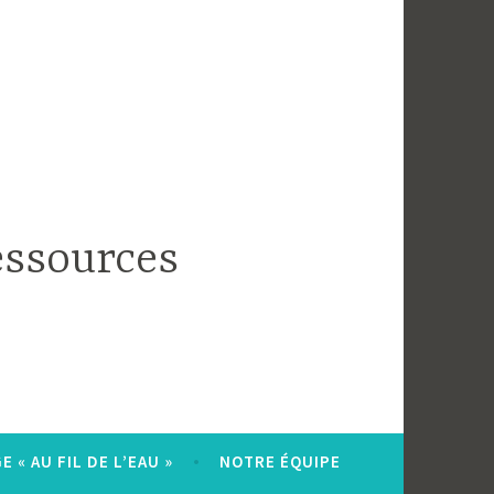
essources
 « AU FIL DE L’EAU »
NOTRE ÉQUIPE