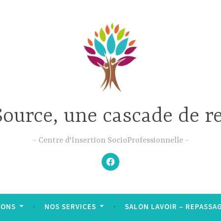
Source, une cascade de r
Centre d'Insertion SocioProfessionnelle
–
N’hésitez
pas
à
aimer
notre
Facebook
;-)
–
IONS
NOS SERVICES
SALON LAVOIR – REPASSAGE