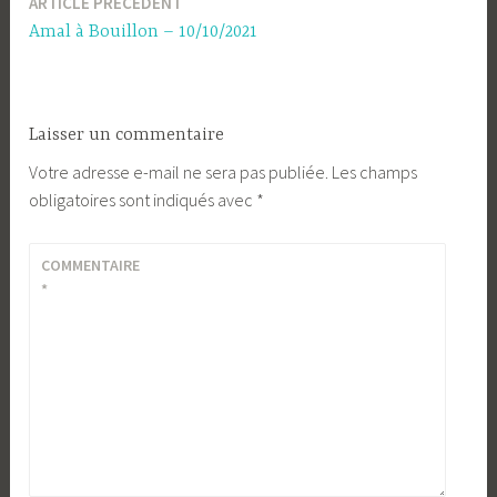
ARTICLE PRÉCÉDENT
Navigation
Amal à Bouillon – 10/10/2021
de
l’article
Laisser un commentaire
Votre adresse e-mail ne sera pas publiée.
Les champs
obligatoires sont indiqués avec
*
COMMENTAIRE
*