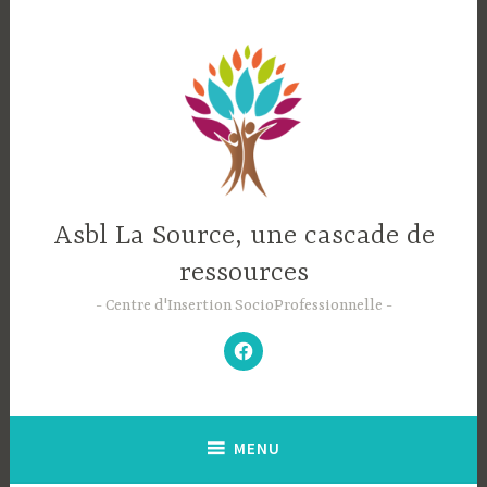
Accéder
au
contenu
principal
Asbl La Source, une cascade de
ressources
Centre d'Insertion SocioProfessionnelle
–
N’hésitez
pas
à
aimer
notre
Facebook
;-)
–
MENU