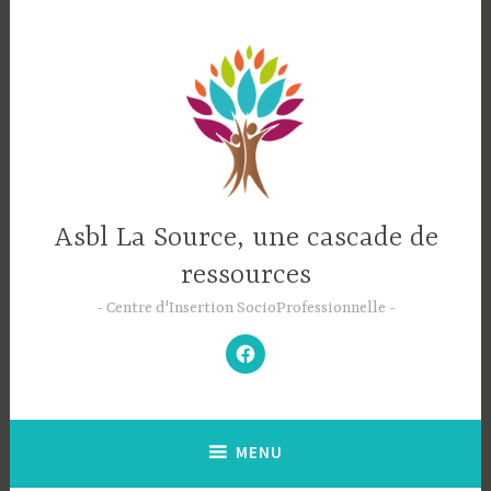
Accéder
au
contenu
principal
Asbl La Source, une cascade de
ressources
Centre d'Insertion SocioProfessionnelle
–
N’hésitez
pas
à
aimer
notre
Facebook
;-)
–
MENU