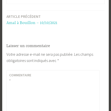
ARTICLE PRÉCÉDENT
Navigation
Amal à Bouillon – 10/10/2021
de
l’article
Laisser un commentaire
Votre adresse e-mail ne sera pas publiée.
Les champs
obligatoires sont indiqués avec
*
COMMENTAIRE
*