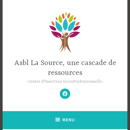
Accéder
au
contenu
principal
Asbl La Source, une cascade de
ressources
Centre d'Insertion SocioProfessionnelle
–
N’hésitez
pas
à
aimer
notre
Facebook
;-)
–
MENU