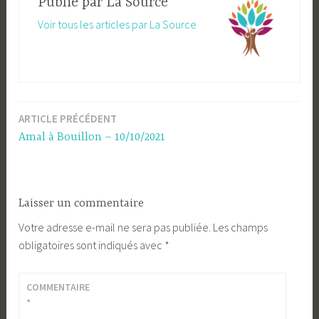
Publié par
La Source
Voir tous les articles par La Source
ARTICLE PRÉCÉDENT
Navigation
Amal à Bouillon – 10/10/2021
de
l’article
Laisser un commentaire
Votre adresse e-mail ne sera pas publiée.
Les champs
obligatoires sont indiqués avec
*
COMMENTAIRE
*