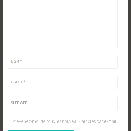
NOM
*
E-MAIL
*
SITE WEB
Prévenez-moi de tous les nouveaux articles par e-mail.