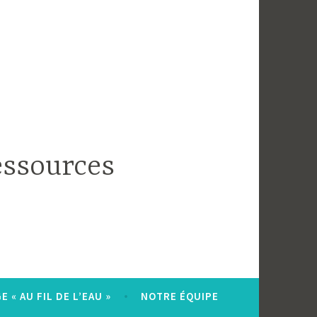
essources
 « AU FIL DE L’EAU »
NOTRE ÉQUIPE