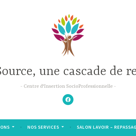
Source, une cascade de r
Centre d'Insertion SocioProfessionnelle
–
N’hésitez
pas
à
aimer
notre
Facebook
;-)
–
IONS
NOS SERVICES
SALON LAVOIR – REPASSAGE