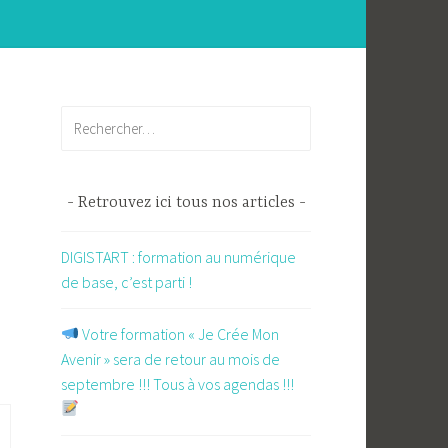
Rechercher :
Retrouvez ici tous nos articles
DIGISTART : formation au numérique
de base, c’est parti !
​ Votre formation « Je Crée Mon
Avenir » sera de retour au mois de
septembre !!! Tous à vos agendas !!!