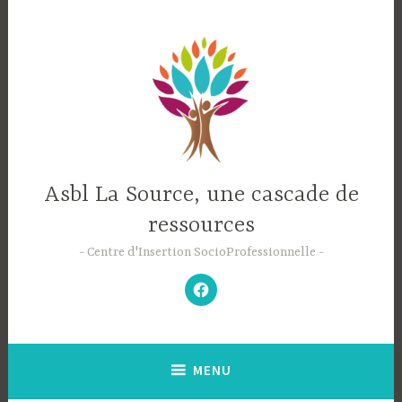
Accéder
au
contenu
principal
Asbl La Source, une cascade de
ressources
Centre d'Insertion SocioProfessionnelle
–
N’hésitez
pas
à
aimer
notre
Facebook
;-)
–
MENU