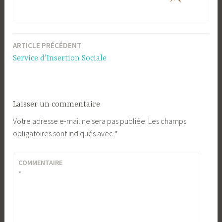
ARTICLE PRÉCÉDENT
Navigation
Service d’Insertion Sociale
de
l’article
Laisser un commentaire
Votre adresse e-mail ne sera pas publiée.
Les champs
obligatoires sont indiqués avec
*
COMMENTAIRE
*