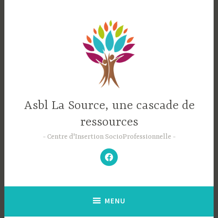
Accéder
au
contenu
principal
Asbl La Source, une cascade de
ressources
Centre d'Insertion SocioProfessionnelle
–
N’hésitez
pas
à
aimer
notre
Facebook
;-)
–
MENU