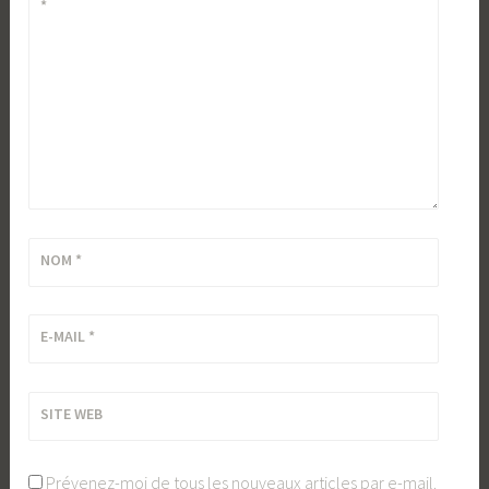
*
NOM
*
E-MAIL
*
SITE WEB
Prévenez-moi de tous les nouveaux articles par e-mail.