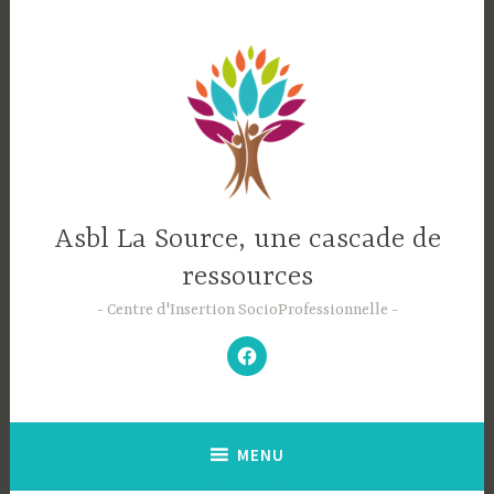
Accéder
au
contenu
principal
Asbl La Source, une cascade de
ressources
Centre d'Insertion SocioProfessionnelle
–
N’hésitez
pas
à
aimer
notre
Facebook
;-)
–
MENU