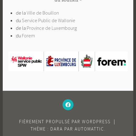
du soutien
de la
Ville de Bouillon
du
Service Public de Wallonie
de la
Province de Luxembourg
du
Forem
–
N’HÉSITEZ
PAS
À
AIMER
NOTRE
FACEBOOK
FIÈREMENT PROPULSÉ PAR WORDPRESS
|
;-)
–
THÈME : DARA PAR
AUTOMATTIC
.