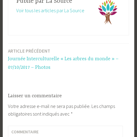
Publié par
La Source
Voir tous les articles par La Source
ARTICLE PRÉCÉDENT
Navigation
Journée Interculturelle « Les arbres du monde » –
de
07/10/2017 – Photos
l’article
Laisser un commentaire
Votre adresse e-mail ne sera pas publiée.
Les champs
obligatoires sont indiqués avec
*
COMMENTAIRE