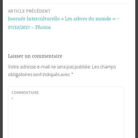
ARTICLE PRÉCÉDENT
Navigation
Journée Interculturelle « Les arbres du monde » –
de
07/10/2017 – Photos
l’article
Laisser un commentaire
Votre adresse e-mail ne sera pas publiée.
Les champs
obligatoires sont indiqués avec
*
COMMENTAIRE
*