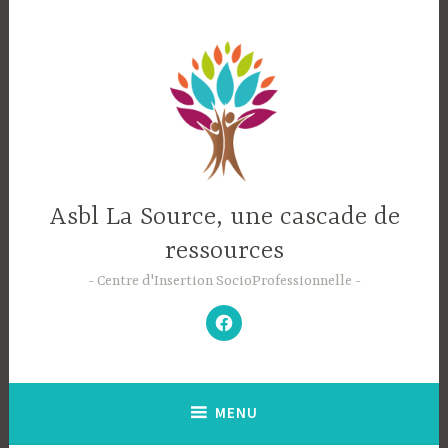
Accéder
au
contenu
principal
Asbl La Source, une cascade de
ressources
Centre d'Insertion SocioProfessionnelle
–
N’hésitez
pas
à
aimer
notre
Facebook
;-)
–
MENU