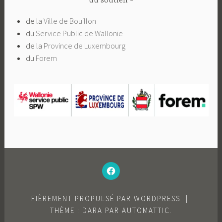
du soutien
de la
Ville de Bouillon
du
Service Public de Wallonie
de la
Province de Luxembourg
du
Forem
–
N’HÉSITEZ
PAS
À
AIMER
NOTRE
FACEBOOK
FIÈREMENT PROPULSÉ PAR WORDPRESS
|
;-)
–
THÈME : DARA PAR
AUTOMATTIC
.