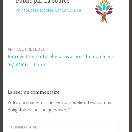
Publié par
La Source
Voir tous les articles par La Source
ARTICLE PRÉCÉDENT
Navigation
Journée Interculturelle « Les arbres du monde » –
de
07/10/2017 – Photos
l’article
Laisser un commentaire
Votre adresse e-mail ne sera pas publiée.
Les champs
obligatoires sont indiqués avec
*
COMMENTAIRE