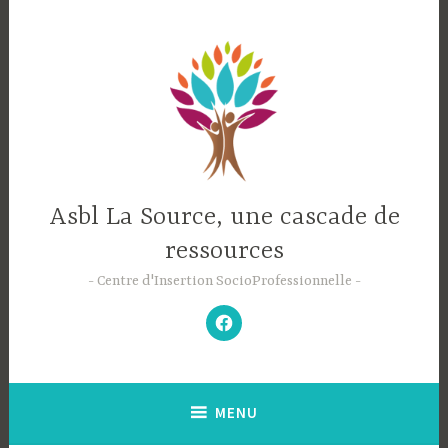
Accéder
au
contenu
principal
Asbl La Source, une cascade de
ressources
Centre d'Insertion SocioProfessionnelle
–
N’hésitez
pas
à
aimer
notre
Facebook
;-)
–
MENU