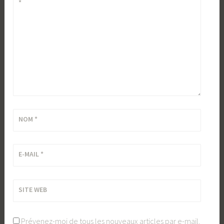
*
NOM
*
E-MAIL
*
SITE WEB
Prévenez-moi de tous les nouveaux articles par e-mail.