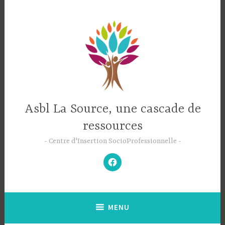
Accéder
au
contenu
principal
Asbl La Source, une cascade de
ressources
Centre d'Insertion SocioProfessionnelle
–
N’hésitez
pas
à
aimer
notre
Facebook
;-)
–
MENU