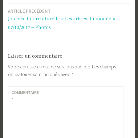
ARTICLE PRÉCÉDENT
Navigation
Journée Interculturelle « Les arbres du monde » –
de
07/10/2017 – Photos
l’article
Laisser un commentaire
Votre adresse e-mail ne sera pas publiée.
Les champs
obligatoires sont indiqués avec
*
COMMENTAIRE
*