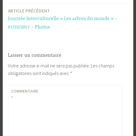
ARTICLE PRÉCÉDENT
Navigation
Journée Interculturelle « Les arbres du monde » –
de
07/10/2017 – Photos
l’article
Laisser un commentaire
Votre adresse e-mail ne sera pas publiée.
Les champs
obligatoires sont indiqués avec
*
COMMENTAIRE
*