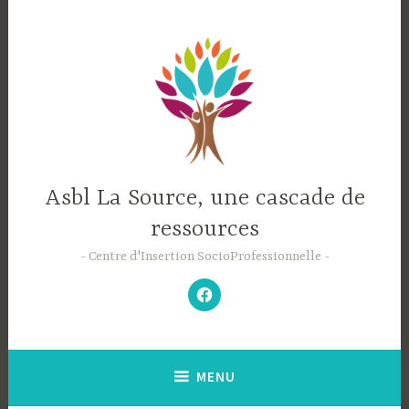
Accéder
au
contenu
principal
Asbl La Source, une cascade de
ressources
Centre d'Insertion SocioProfessionnelle
–
N’hésitez
pas
à
aimer
notre
Facebook
;-)
–
MENU