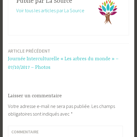
Publié par
La Source
Voir tous les articles par La Source
ARTICLE PRÉCÉDENT
Navigation
Journée Interculturelle « Les arbres du monde » –
de
07/10/2017 – Photos
l’article
Laisser un commentaire
Votre adresse e-mail ne sera pas publiée.
Les champs
obligatoires sont indiqués avec
*
COMMENTAIRE