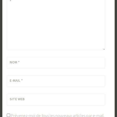
*
NOM
*
E-MAIL
*
SITE WEB
Prévenez-moi de tous les nouveaux articles par e-mail.