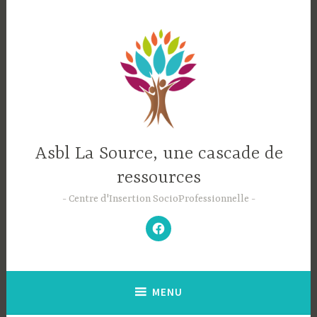
Accéder
au
contenu
principal
Asbl La Source, une cascade de
ressources
Centre d'Insertion SocioProfessionnelle
–
N’hésitez
pas
à
aimer
notre
Facebook
;-)
–
MENU