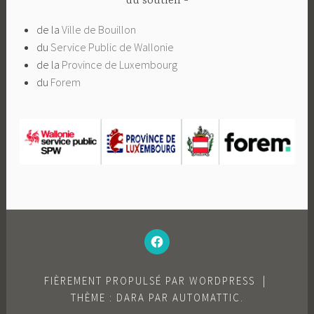
du soutien
de la
Ville de Bouillon
du
Service Public de Wallonie
de la
Province de Luxembourg
du
Forem
–
N’HÉSITEZ
PAS
À
AIMER
NOTRE
FACEBOOK
FIÈREMENT PROPULSÉ PAR WORDPRESS
|
;-)
–
THÈME : DARA PAR
AUTOMATTIC
.