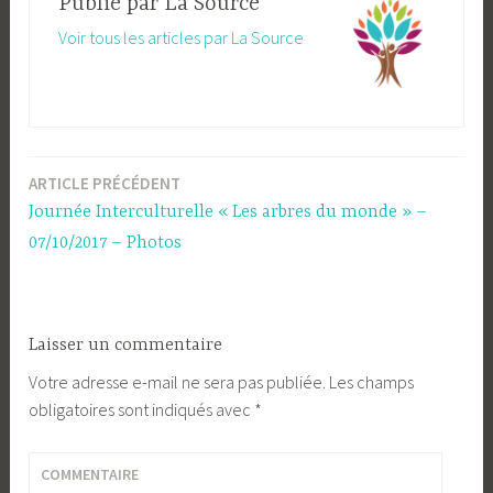
Publié par
La Source
Voir tous les articles par La Source
ARTICLE PRÉCÉDENT
Navigation
Journée Interculturelle « Les arbres du monde » –
de
07/10/2017 – Photos
l’article
Laisser un commentaire
Votre adresse e-mail ne sera pas publiée.
Les champs
obligatoires sont indiqués avec
*
COMMENTAIRE