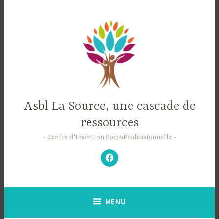
Accéder
au
contenu
principal
Asbl La Source, une cascade de
ressources
Centre d'Insertion SocioProfessionnelle
–
N’hésitez
pas
à
aimer
notre
Facebook
;-)
–
MENU