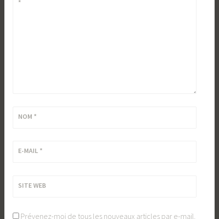
*
NOM
*
E-MAIL
*
SITE WEB
Prévenez-moi de tous les nouveaux articles par e-mail.