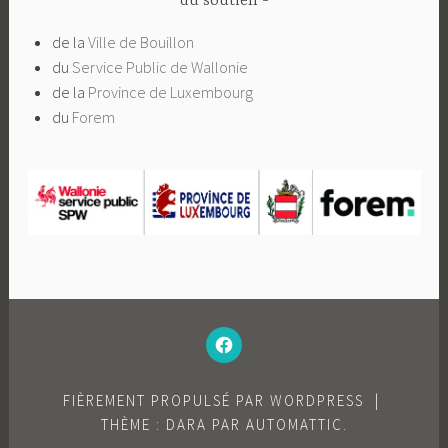
du soutien
de la
Ville de Bouillon
du
Service Public de Wallonie
de la
Province de Luxembourg
du
Forem
–
N’HÉSITEZ
PAS
À
AIMER
NOTRE
FACEBOOK
FIÈREMENT PROPULSÉ PAR WORDPRESS
|
;-)
–
THÈME : DARA PAR
AUTOMATTIC
.