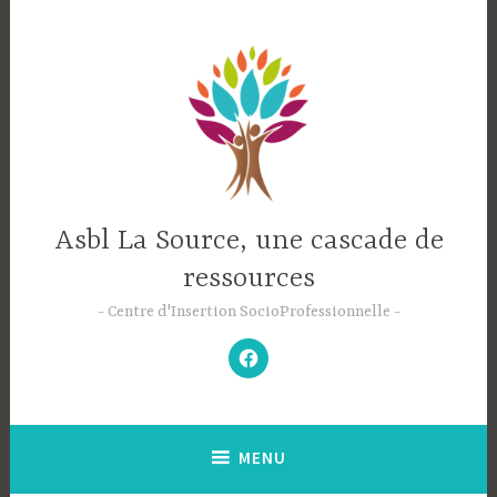
Accéder
au
contenu
principal
Asbl La Source, une cascade de
ressources
Centre d'Insertion SocioProfessionnelle
–
N’hésitez
pas
à
aimer
notre
Facebook
;-)
–
MENU