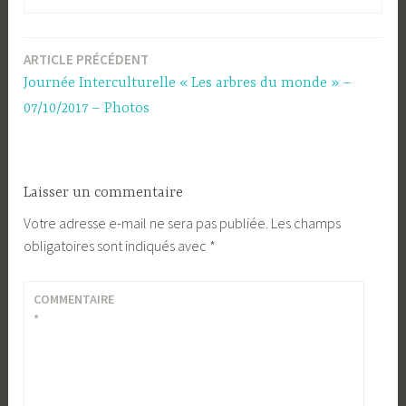
ARTICLE PRÉCÉDENT
Navigation
Journée Interculturelle « Les arbres du monde » –
de
07/10/2017 – Photos
l’article
Laisser un commentaire
Votre adresse e-mail ne sera pas publiée.
Les champs
obligatoires sont indiqués avec
*
COMMENTAIRE
*