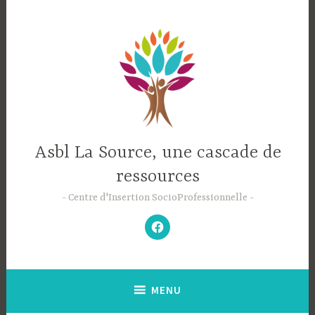
Accéder
au
contenu
principal
Asbl La Source, une cascade de
ressources
Centre d'Insertion SocioProfessionnelle
–
N’hésitez
pas
à
aimer
notre
Facebook
;-)
–
MENU