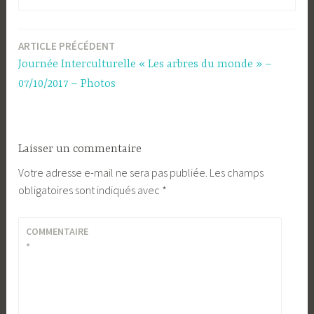
ARTICLE PRÉCÉDENT
Navigation
Journée Interculturelle « Les arbres du monde » –
de
07/10/2017 – Photos
l’article
Laisser un commentaire
Votre adresse e-mail ne sera pas publiée.
Les champs
obligatoires sont indiqués avec
*
COMMENTAIRE
*