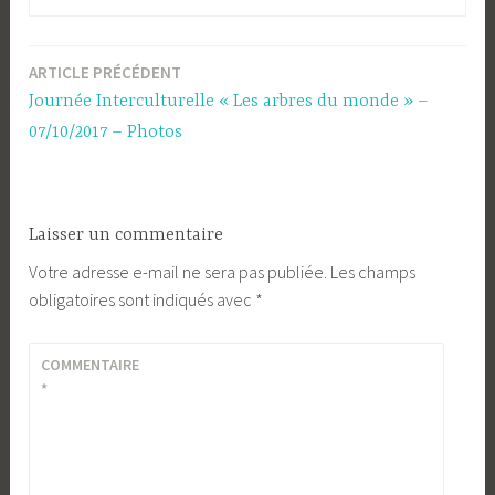
ARTICLE PRÉCÉDENT
Navigation
Journée Interculturelle « Les arbres du monde » –
de
07/10/2017 – Photos
l’article
Laisser un commentaire
Votre adresse e-mail ne sera pas publiée.
Les champs
obligatoires sont indiqués avec
*
COMMENTAIRE
*