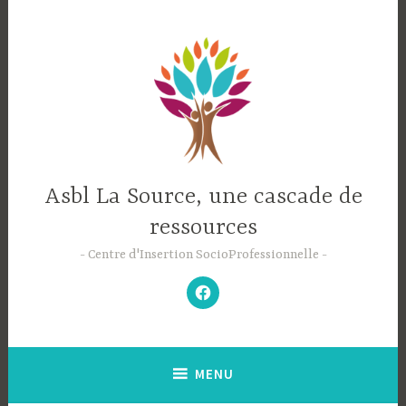
Accéder
au
contenu
principal
Asbl La Source, une cascade de
ressources
Centre d'Insertion SocioProfessionnelle
–
N’hésitez
pas
à
aimer
notre
Facebook
;-)
–
MENU