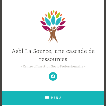
Accéder
au
contenu
principal
Asbl La Source, une cascade de
ressources
Centre d'Insertion SocioProfessionnelle
–
N’hésitez
pas
à
aimer
notre
Facebook
;-)
–
MENU