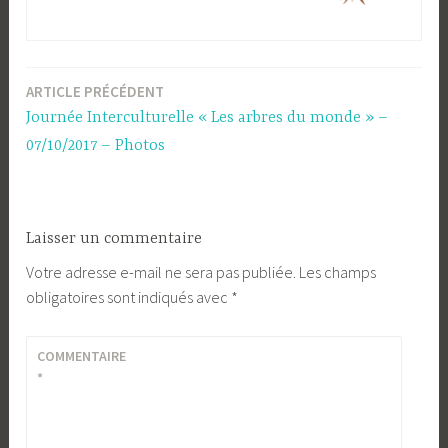
ARTICLE PRÉCÉDENT
Navigation
Journée Interculturelle « Les arbres du monde » –
de
07/10/2017 – Photos
l’article
Laisser un commentaire
Votre adresse e-mail ne sera pas publiée.
Les champs
obligatoires sont indiqués avec
*
COMMENTAIRE
*