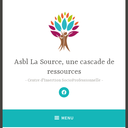
Accéder
au
contenu
principal
Asbl La Source, une cascade de
ressources
Centre d'Insertion SocioProfessionnelle
–
N’hésitez
pas
à
aimer
notre
Facebook
;-)
–
MENU