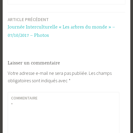
ARTICLE PRÉCÉDENT
Navigation
Journée Interculturelle « Les arbres du monde » –
de
07/10/2017 – Photos
l’article
Laisser un commentaire
Votre adresse e-mail ne sera pas publiée.
Les champs
obligatoires sont indiqués avec
*
COMMENTAIRE
*